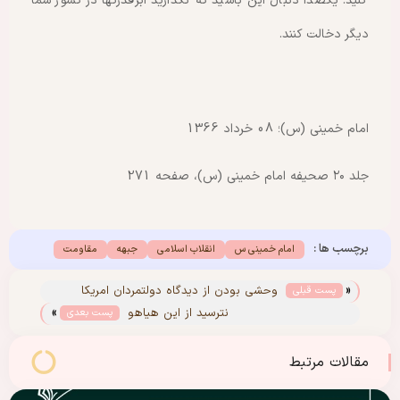
کنید. یکصدا دنبال این باشید که نگذارید ابرقدرتها در کشور شما
دیگر دخالت کنند.
امام خمینی (س)؛ 08 خرداد 1366
جلد ۲۰ صحیفه امام خمینی (س)، صفحه 271
برچسب ها :
امام خمینی س
انقلاب اسلامی
جبهه
مقاومت
«
وحشی بودن از دیدگاه دولتمردان امریکا
پست قبلی
»
نترسید از این هیاهو
پست بعدی
مقالات مرتبط