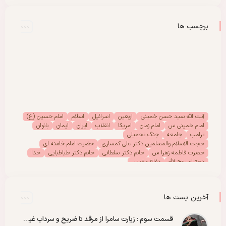
برچسب ها
آیت الله سید حسن خمینی
اربعین
اسرائیل
اسلام
امام حسین (ع)
امام خمینی س
امام زمان
امریکا
انقلاب
ایران
ایمان
بانوان
ترامپ
جامعه
جنگ تحمیلی
حجت الاسلام والمسلمین دکتر علی کمساری
حضرت امام خامنه ای
حضرت فاطمه زهرا س
خانم دکتر سلطانی
خانم دکتر طباطبایی
خدا
دختران روح الله
دفاع مقدس
دفتر امور بانوان موسسه تنظیم ونشر آثار امام خمینی (س)
رحلت امام خمینی (س)
رهبر انقلاب
رهبر شهید
سیدالشهدا
شهادت
شهدا
شهید
شهید سید علی خامنه ای
عاشورا
غزه
فلسطین
آخرین پست ها
مادران شهدا
مجمع دختران روح الله
مقاله
مقاومت
ملت
وحدت
پادکست
پویش
پیروزی
کربلا
قسمت سوم : زیارت سامرا از مرقد تا ضریح و سرداب غیبت امام زمان عجل الله رو با عشق ببینید