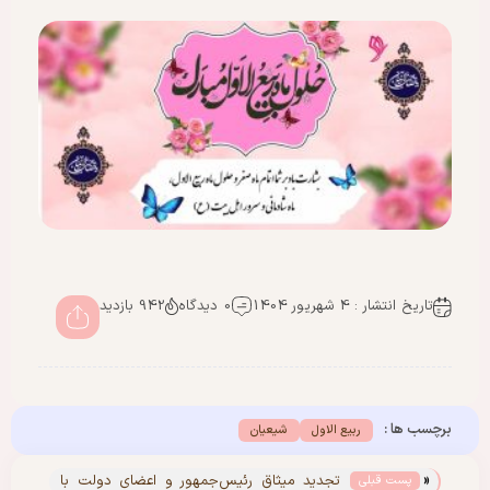
تاریخ انتشار : 4 شهریور 1404
0 دیدگاه
942 بازدید
برچسب ها :
ربیع الاول
شیعیان
«
تجدید میثاق رئیس‌جمهور و اعضای دولت با
پست قبلی