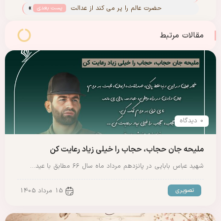
»
آرمان‌های حضرت امام خمینی(س)
حضرت عالم را پر می کند از عدالت
پست بعدی
مقالات مرتبط
0 دیدگاه
ملیحه جان حجاب، حجاب را خیلی زیاد رعایت کن
شهید عباس بابایی در پانزدهم مرداد ماه سال ۶۶ مطابق با عید…
تصویری
15 مرداد 1405