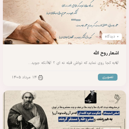
0 دیدگاه
اشعار روح الله
🍃به کجا روی نماید که تواش قبله نه ای ؟ 🍃آنکه جوید…
تصویری
14 مرداد 1405