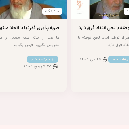
0 دیدگاه
طئه با لحن انتقاد فرق دارد
ضربه پذیری قدرتها با اتحاد ملتها
غیر از توطئه است لحن توطئه با
ما بعد از اینکه همه مسائل را ه
قاد فرق دارد…
مفروض بگیریم، فرض بگیریم…
دیشه تا کلام
از اندیشه تا کلام
25 دی 1404
25 شهریور 1404