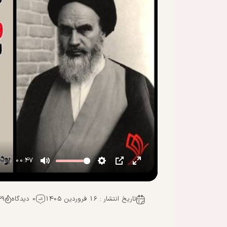
00:47
تاریخ انتشار : 16 فروردین 1405
0 دیدگاه
449 ب