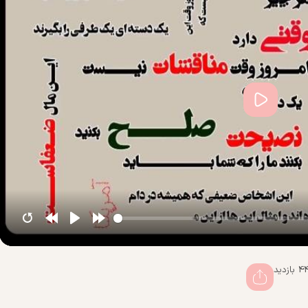
پخش
ازدید