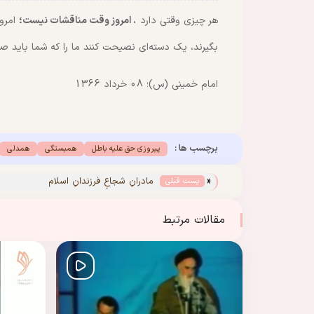
هر چیزی وقتی دارد
. امروز وقت مناقشات نیست؛
امرو
بگیرند، یک دسته‌ای نصیحت کنند ما را که شما باید ص
امام خمینی (س)؛ 08 خرداد 1366
برچسب ها :
پیروزی حق علیه باطل
همبستگی
همدلی
«
مادرانِ شجاعِ فرزندانِ اسلام
پست قبلی
مقالات مرتبط