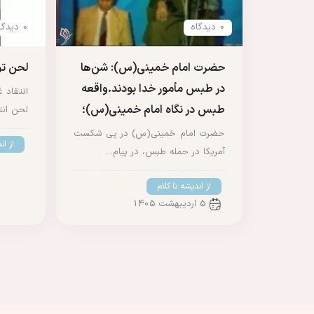
0 دیدگاه
0 دیدگاه
حضرت امام خمینی(س): شن‌ها
لحن تو
در طبس مأمور خدا بودند.واقعه
انتقاد 
طبس در نگاه امام خمینی(س)؛
لحن انت
حضرت امام خمینی(س) در پی شکست
از ان
آمریکا در حمله طبس، در پیام…
از اندیشه تا کلام
5 اردیبهشت 1405