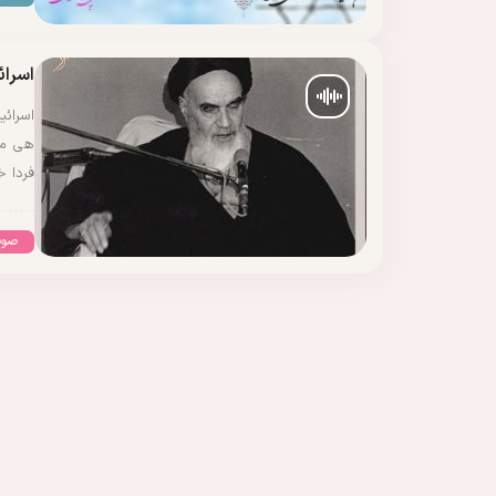
اسرائ
اسرائ
هی می‌
فردا 
صوت