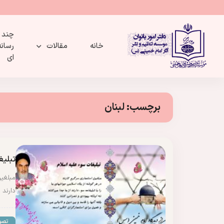
چند
خانه
مقالات
رسانه
ای
برچسب:
لبنان
تبلیغ
مبلغین
دارند 
تصو