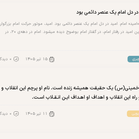
در دل امام یک عنصر دائمی بود
 «امید» امام. امید در دل امام یک عنصر دائمی بود. امید، موتور حرکت امام بزرگوار
بود. این امید در رفتار امام، در گفتار امام بوضوح دیده میشود. امام در دهه‌ی ۲۰، در
15 تیر 1405
0 دیدگاه
یری
خمینی(س) یک حقیقت همیشه زنده است. نام او پرچم این انقلاب و
و راه این انقلاب و اهداف او اهـداف ایـن انـقـلاب اسـت.
11 تیر 1405
0 دیدگاه
یویی