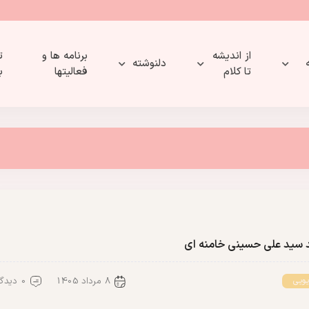
از اندیشه
برنامه ها و
ت
دلنوشته
تا کلام
فعالیتها
ب
 سید علی حسینی خامنه ای
8 مرداد 1405
0 دیدگاه
یویی