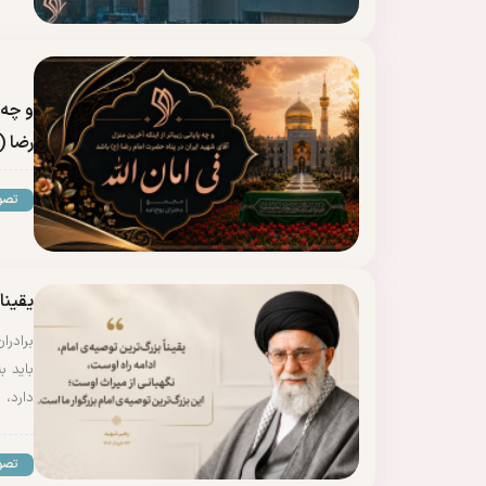
و چه 
رضا (
تصو
یقینا
برادرا
باید ب
دارد، 
تصو