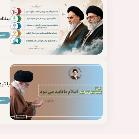
بیانا
تصو
با تر
تصو