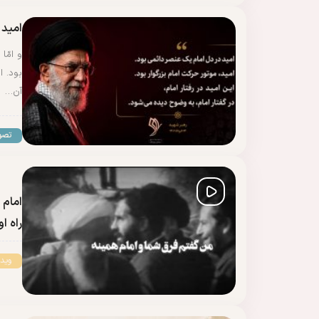
امید 
و امّا
آن…
تصو
امام 
راه ا
وید