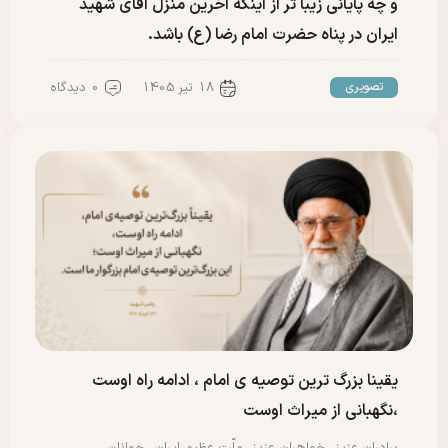
و چه پایانی زیبا تر از اینکه اخرین منزل اقای شهید
ایران در پناه حضرت امام رضا (ع) باشد.
18 تیر 1405
0 دیدگاه
تصویری
یقینا بزرگ ترین توصیه ی امام ، ادامه راه اوست
،نگهبانی از میراث اوست
برادران عزیز، خواهران عزیز، ملّت عظیم ایران، جوانان