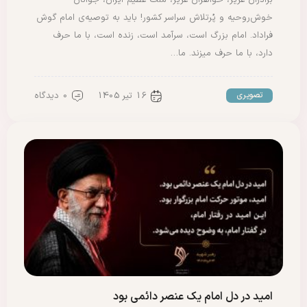
خوش‌روحیه و پُرتلاش سراسر کشور! باید به توصیه‌ی‌ امام گوش
فراداد. امام بزرگ است، سرآمد است، زنده است، با ما حرف
دارد، با ما حرف میزند. ما…
16 تیر 1405
0 دیدگاه
تصویری
امید در دل امام یک عنصر دائمی بود