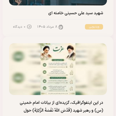
شهید سید علی حسینی خامنه ای
8 مرداد 1405
0 دیدگاه
ویدیویی
در این اینفوگرافیک، گزیده‌ای از بیانات امام خمینی
(س) و رهبر شهید (قَدَّسَ اللَّهُ نَفْسَهُ الزَّكِيَّةَ) حول