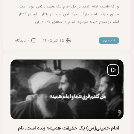
و امّا «امید» امام. امید در دل امام یک عنصر دائمی بود. امید،
موتور حرکت امام بزرگوار بود. این امید در رفتار امام، در گفتار
امام بوضوح دیده میشود. امام در دهه‌ی ۲۰، در آن…
15 تیر 1405
0 دیدگاه
تصویری
امام خمینی(س) یک حقیقت همیشه زنده است. نام