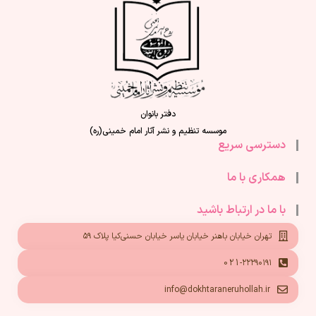
دفتر بانوان
موسسه تنظیم و نشر آثار امام خمینی(ره)
دسترسی سریع
همکاری با ما
با ما در ارتباط باشید
تهران خیابان باهنر خیابان یاسر خیابان حسنی‌کیا پلاک ۵۹
021-۲۲۲۹۰۱۹۱
info@dokhtaraneruhollah.ir