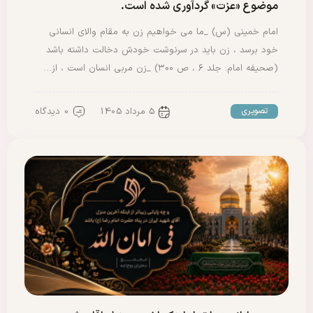
موضوع «عزت» گردآوری شده است.
امام خمینی (س) _ما می خواهیم زن به مقام والای انسانی
خود برسد ، زن باید در سرنوشت خودش دخالت داشته باشد
(صحیفه امام: جلد ۶ ، ص ۳۰۰) _زن مربی انسان است ، از…
5 مرداد 1405
0 دیدگاه
تصویری