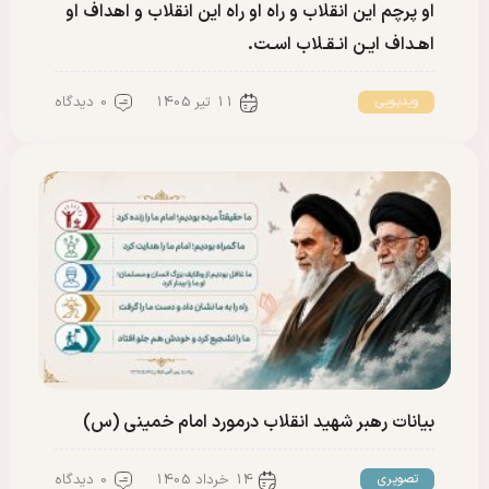
او پرچم این انقلاب و راه او راه این انقلاب و اهداف او
اهـداف ایـن انـقـلاب اسـت.
11 تیر 1405
0 دیدگاه
ویدیویی
بیانات رهبر شهید انقلاب درمورد امام خمینی (س)
14 خرداد 1405
0 دیدگاه
تصویری