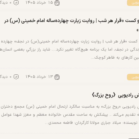
15 خرداد 1405
0 دیدگاه
یویی
 کست «قرار هر شب | روایت زیارت چهارده‌ساله امام خمینی (س) در
 کست «قرار هر شب | روایت زیارت چهارده‌ساله امام خمینی(س) در نجف» چهارده
دگی در نجف، اما یک برنامه هیچ‌گاه تغییر نکرد…. شاید راز بزرگیِ بعضی انسان‌ها
ین کارهای به ظاهر کوچک…
13 خرداد 1405
0 دیدگاه
یویی
ش رادیویی《روح بزرگ》
 رادیویی «روح بزرگ» به مناسبت سالگرد ارتحال امام خمینی (س) مجمع دختران
لله تقدیم می‌کند .. پیشکش به ساحت مقدس خانواده معظم و معزز شهدا عوامل
 نویسنده: میلاد جباری مولانا کارگردان: فاطمه محمدی…