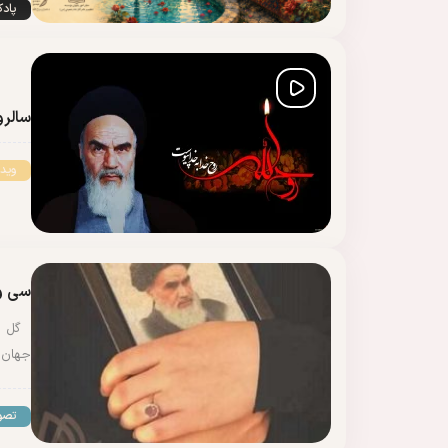
پاد
سالرو
وید
سی و
گل رف
جهان 
تصو