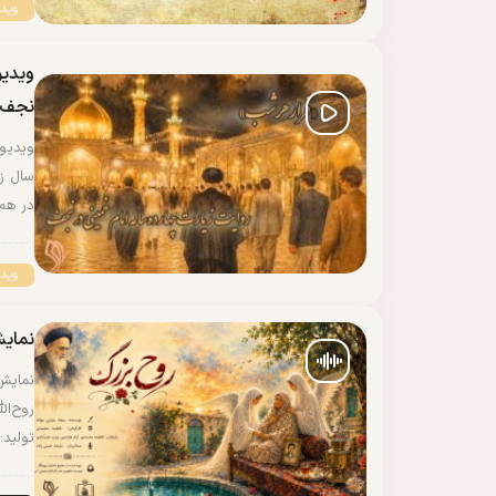
وید
ویدیو
نجف»
ویدیو
سال زن
در هم
وید
نمای
نمایش
روح‌ا
تولید: