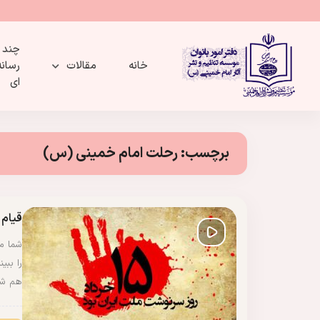
چند
خانه
مقالات
رسانه
ای
برچسب:
رحلت امام خمینی (س)
قیام خون
را ببی
هم ش