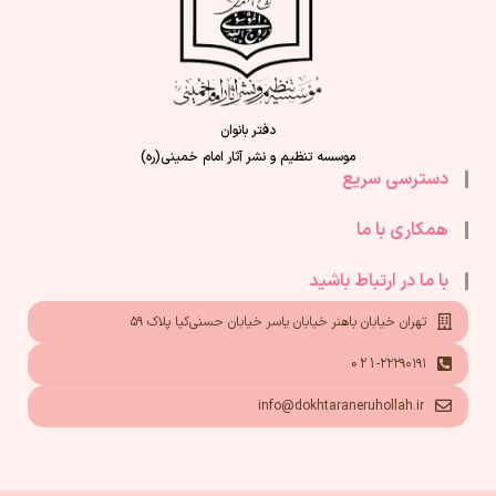
دفتر بانوان
موسسه تنظیم و نشر آثار امام خمینی(ره)
دسترسی سریع
همکاری با ما
با ما در ارتباط باشید
تهران خیابان باهنر خیابان یاسر خیابان حسنی‌کیا پلاک ۵۹
021-۲۲۲۹۰۱۹۱
info@dokhtaraneruhollah.ir