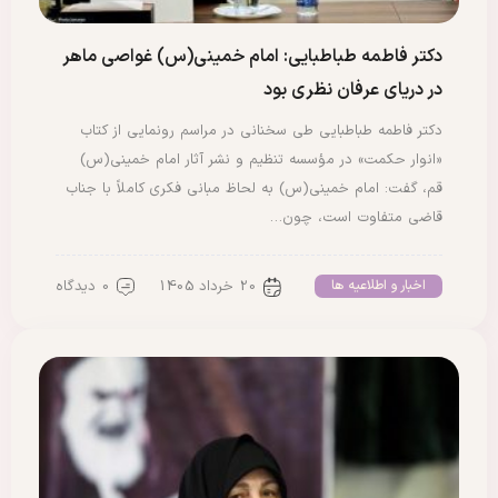
دکتر فاطمه طباطبایی: امام خمینی(س) غواصی ماهر
در دریای عرفان نظری بود
دکتر فاطمه طباطبایی طی سخنانی در مراسم رونمایی از کتاب
«انوار حکمت» در مؤسسه تنظیم و نشر آثار امام خمینی(س)
قم، گفت: امام خمینی(س) به لحاظ مبانی فکری کاملاً با جناب
قاضی متفاوت است، چون…
20 خرداد 1405
0 دیدگاه
اخبار و اطلاعیه ها