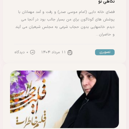
نگاهی نو
فضای خانه دایی (امام موسی صدر) و رفت و آمد مهمانان با
پوشش های گوناگون برای من بسیار جالب بود در آنجا می
دیدم خانمهایی بدون حجاب شرعی به مجلس شیعیان می آیند
و حاضران…
11 مرداد 1404
0 دیدگاه
تصویری