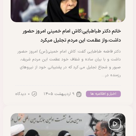
خانم دکتر طباطبایی:کاش امام خمینی امروز حضور
داشت،واز عظمت این مردم تجلیل میکرد
دکتر فاطمه طباطبایی گفت: کاش امام خمینی(س) امروز حضور
داشت و با بیان ساده و شفاف خود عظمت این مردم شریف،
صبور و شجاع تجلیل می کرد که در پشتیبانی خود از نیروهای
رزمنده در…
9 اردیبهشت 1405
0 دیدگاه
اخبار و اطلاعیه ها