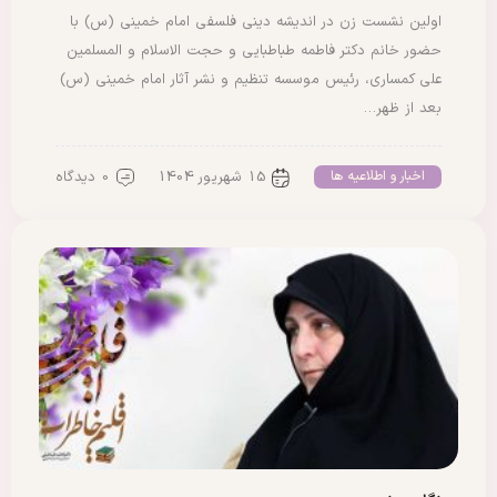
اولین نشست زن در اندیشه دینی فلسفی امام خمینی (س) با
حضور خانم دکتر فاطمه طباطبایی و حجت الاسلام و المسلمین
علی کمساری، رئیس موسسه تنظیم و نشر آثار امام خمینی (س)
بعد از ظهر…
15 شهریور 1404
0 دیدگاه
اخبار و اطلاعیه ها