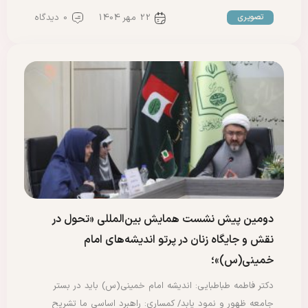
22 مهر 1404
0 دیدگاه
تصویری
دومین پیش نشست همایش بین‌المللی «تحول در
نقش و جایگاه زنان در پرتو اندیشه‌های امام
خمینی(س)»؛
دکتر فاطمه طباطبایی: اندیشه امام خمینی(س) باید در بستر
جامعه ظهور و نمود یابد/ کمساری: راهبرد اساسی ما تشریح