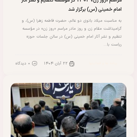
مراسم «روز زن» 1403 در مؤسسه تنظیم و نشر آثار
امام خمینی (س) برگزار شد
به مناسبت میلاد بانوی دو عالم، حضرت فاطمه زهرا (س)، و
گرامیداشت مقام زن و روز مادر مراسم «روز زن» در مؤسسه
تنظیم و نشر آثار امام خمینی (س) در سالن جلسات حوزه
ریاست با…
22 آبان 1404
0 دیدگاه
برنامه ها و فعالیتها