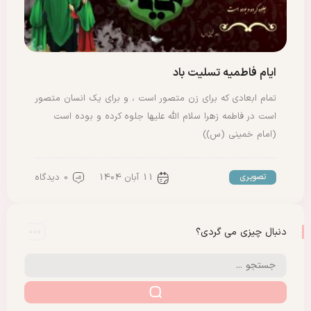
ایام فاطمیه تسلیت باد
تمام ابعادی که برای زن متصور است ، و برای یک انسان متصور
است در فاطمه زهرا سلام الله علیها جلوه کرده و بوده است
(امام خمینی (س))
11 آبان 1404
0 دیدگاه
تصویری
دنبال چیزی می گردی؟