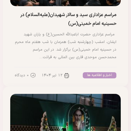
مراسم عزاداری سید و سالار شهیدان(علیه‌السلام) در
حسینیه امام خمینی(س)
مراسم عزاداری حضرت اباعبدالله الحسین(ع) و یاران شهید
ایشان، امشب (چهارشنبه شب) همزمان با شب هفتم ماه محرم
در حسینیه امام خمینی(س) برگزار شد. در این مراسم
محمدحسن موحدی قاری بین المللی به قرائت…
12 تیر 1404
0 دیدگاه
اخبار و اطلاعیه ها