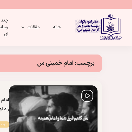
چند
خانه
مقالات
رسانه
ای
برچسب:
امام خمینی س
امام 
راه ا
وید