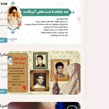
همه 
اگر آم
که مسل
مسلمی
تصو
مادرا
مادران
کرده ا
(س)
تصو
امریک