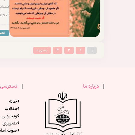
هستند
می‌خو
تصو
1
2
3
4
بعدی »
درباره ما
دسترسی 
خانه
مقالات
ویدیویی
تصویری
صوت امام