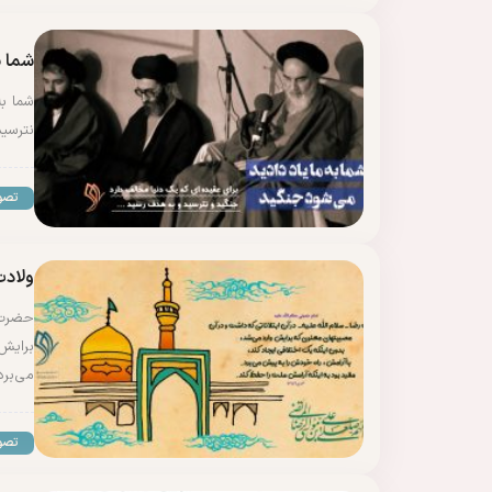
شما ب
شما به
نترسی
تصو
ولادت
حضرت_ر
برایش 
می‌برد
تصو