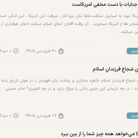
جنایات با دست مخفی آمریکاست
ریکا نبود به اسراییل میگفت:غلط نکن برو کنار ، میرفت این آمریکا ، این کتکی است
مان ها از آمریکا میخورند ، آن وقت آقایان ادعای اسلام میکنند ادعای طرفداری از
ن میکنند،…
30 فروردین 1405
0 دیدگاه
یری
نِ شجاعِ فرزندانِ اسلام
 شجاع فرزندان اسلام خاطره جانبازی و رشادت زنان قهرمان را در طول تاریخ زنده
ند ، در چه تاریخی این چنین زنانی را سراغ دارید و در چه کشوری؟ امام خمینی
16 فروردین 1405
0 دیدگاه
یری
ا می‌خواهد همه چیز شما را از بین ببرد