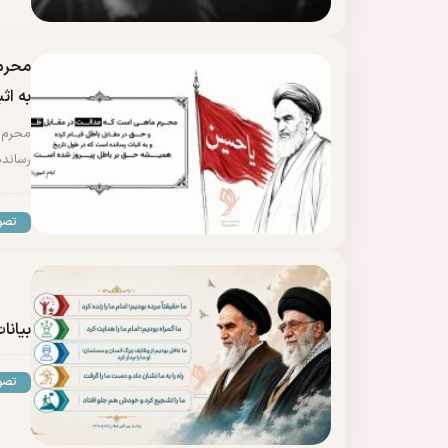
محرم 
به اث
محرم م
رساند
تصو
بیانا
تصو