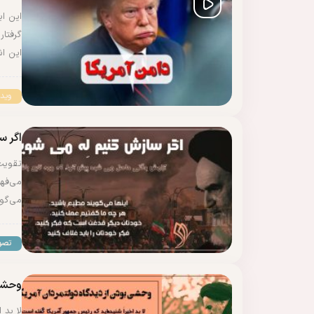
این ا
گرفتار
این ا
وید
اگر س
تقویت 
می‌فهم
می‌گو
تصو
وحشی 
لا بد 