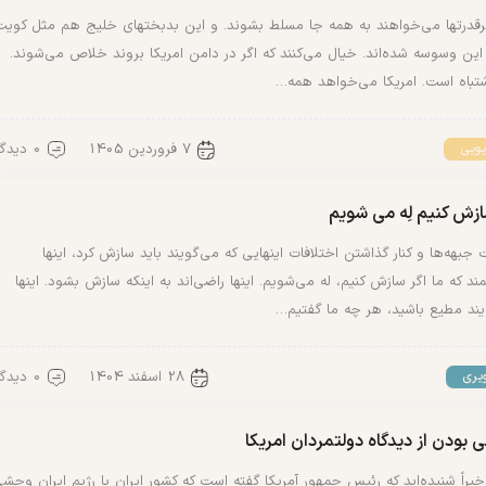
برقدرتها می‌خواهند به همه جا مسلط بشوند. و این بدبختهای خلیج هم مثل کویت
 این وسوسه شده‌اند. خیال می‌کنند که اگر در دامن امریکا بروند خلاص می‌شوند.
شتباه است. امریکا می‌خواهد همه…
7 فروردین 1405
0 دیدگاه
یویی
ازش کنیم لِه می شویم
جبهه‌ها و کنار گذاشتن اختلافات‌ اینهایی که می‌گویند باید سازش کرد، اینها
ند که ما اگر سازش کنیم، له می‌شویم. اینها راضی‌اند به اینکه سازش بشود. اینها
یند مطیع باشید، هر چه ما گفتیم…
28 اسفند 1404
0 دیدگاه
یری
بودن از دیدگاه دولتمردان امریکا
اخیراً شنیده‌اید که رئیس جمهور آمریکا گفته است که کشور ایران یا رژیم ایران وحش