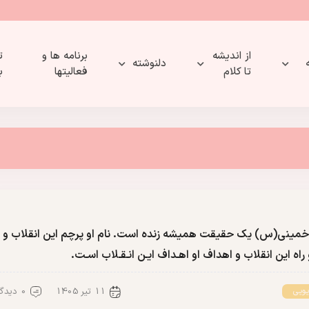
از اندیشه
برنامه ها و
ت
دلنوشته
تا کلام
فعالیتها
ب
خمینی(س) یک حقیقت همیشه زنده است. نام او پرچم این انقلاب و
و راه این انقلاب و اهداف او اهـداف ایـن انـقـلاب اسـت.
11 تیر 1405
0 دیدگاه
یویی