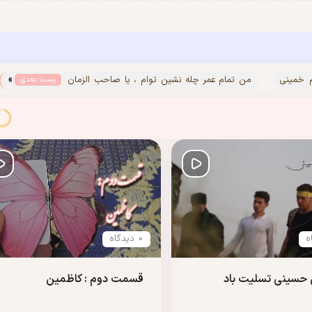
»
م خمینی
من تمام عمر چله نشین توام ، یا صاحب الزمان
پست بعدی
(عج)
0 دیدگاه
 حسینی تسلیت باد
قسمت دوم : کاظمین