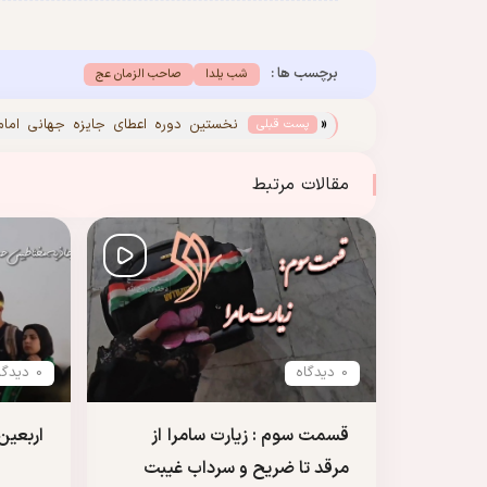
برچسب ها :
شب یلدا
صاحب الزمان عج
«
نخستین دوره اعطای جایزه جهانی اما
پست قبلی
(ره)
مقالات مرتبط
0 دیدگاه
0 دیدگاه
قسمت سوم : زیارت سامرا از
اربعین
مرقد تا ضریح و سرداب غیبت