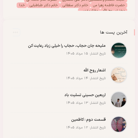
حضرت فاطمه زهرا س
خانم دکتر سلطانی
خانم دکتر طباطبایی
خدا
دختران روح الله
دفاع مقدس
دفتر امور بانوان موسسه تنظیم ونشر آثار امام خمینی (س)
رحلت امام خمینی (س)
رهبر انقلاب
رهبر شهید
سیدالشهدا
شهادت
شهدا
شهید
شهید سید علی خامنه ای
عاشورا
غزه
فلسطین
آخرین پست ها
مادران شهدا
مجمع دختران روح الله
مقاله
مقاومت
ملت
وحدت
پادکست
پویش
پیروزی
کربلا
ملیحه جان حجاب، حجاب را خیلی زیاد رعایت کن
تاریخ انتشار: 15 مرداد 1405
اشعار روح الله
تاریخ انتشار: 14 مرداد 1405
اربعین حسینی تسلیت باد
تاریخ انتشار: 13 مرداد 1405
قسمت دوم : کاظمین
تاریخ انتشار: 12 مرداد 1405