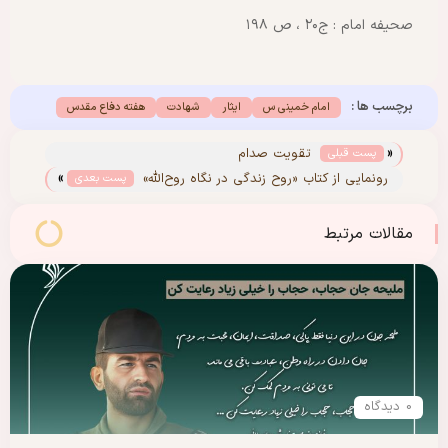
صحیفه امام : ج۲۰ ، ص ۱۹۸
برچسب ها :
امام خمینی س
ایثار
شهادت
هفته دفاع مقدس
«
تقویت صدام
پست قبلی
»
رونمایی از کتاب «روح‌ زندگی در نگاه روح‌الله»
پست بعدی
مقالات مرتبط
0 دیدگاه