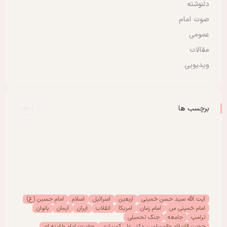
دلنوشته
صوت امام
عمومی
مقالات
ویدیویی
برچسب ها
آیت الله سید حسن خمینی
اربعین
اسرائیل
اسلام
امام حسین (ع)
امام خمینی س
امام زمان
امریکا
انقلاب
ایران
ایمان
بانوان
ترامپ
جامعه
جنگ تحمیلی
حجت الاسلام والمسلمین دکتر علی کمساری
حضرت امام خامنه ای