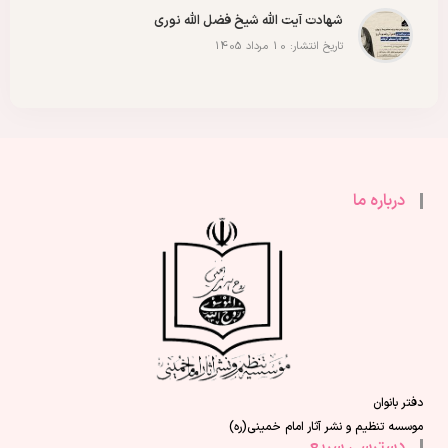
شهادت آیت الله شیخ فضل الله نوری
تاریخ انتشار: 10 مرداد 1405
درباره ما
دفتر بانوان
موسسه تنظیم و نشر آثار امام خمینی(ره)
دسترسی سریع