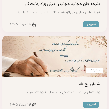
ملیحه جان حجاب، حجاب را خیلی زیاد رعایت کن
شهید عباس بابایی در پانزدهم مرداد ماه سال ۶۶ مطابق با عید…
تصویری
15 مرداد 1405
0 دیدگاه
اشعار روح الله
🍃به کجا روی نماید که تواش قبله نه ای ؟ 🍃آنکه جوید…
تصویری
14 مرداد 1405