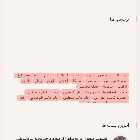
برچسب ها
آیت الله سید حسن خمینی
اربعین
اسرائیل
اسلام
امام حسین (ع)
امام خمینی س
امام زمان
امریکا
انقلاب
ایران
ایمان
بانوان
ترامپ
جامعه
جنگ تحمیلی
حجت الاسلام والمسلمین دکتر علی کمساری
حضرت امام خامنه ای
حضرت فاطمه زهرا س
خانم دکتر سلطانی
خانم دکتر طباطبایی
خدا
دختران روح الله
دفاع مقدس
دفتر امور بانوان موسسه تنظیم ونشر آثار امام خمینی (س)
رحلت امام خمینی (س)
رهبر انقلاب
رهبر شهید
سیدالشهدا
شهادت
شهدا
شهید
شهید سید علی خامنه ای
عاشورا
غزه
فلسطین
آخرین پست ها
مادران شهدا
مجمع دختران روح الله
مقاله
مقاومت
ملت
وحدت
پادکست
پویش
پیروزی
کربلا
قسمت سوم : زیارت سامرا از مرقد تا ضریح و سرداب غیبت امام زمان عجل الله رو با عشق ببینید