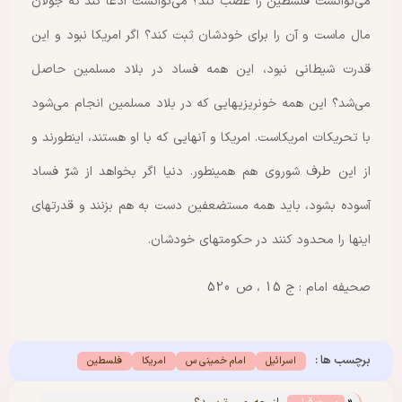
می‌توانست فلسطین را غصب کند؟ می‌توانست ادعا کند که جولان
مال ماست و آن را برای خودشان ثبت کند؟ اگر امریکا نبود و این
قدرت شیطانی نبود، این همه فساد در بلاد مسلمین حاصل
می‌شد؟ این همه خونریزیهایی که در بلاد مسلمین انجام می‌شود
با تحریکات امریکاست. امریکا و آنهایی که با او هستند، اینطورند و
از این طرف شوروی هم همینطور. دنیا اگر بخواهد از شرّ فساد
آسوده بشود، باید همه مستضعفین دست به هم بزنند و قدرتهای
اینها را محدود کنند در حکومتهای خودشان.
صحیفه امام : ج 15 ، ص 520
برچسب ها :
اسرائیل
امام خمینی س
امریکا
فلسطین