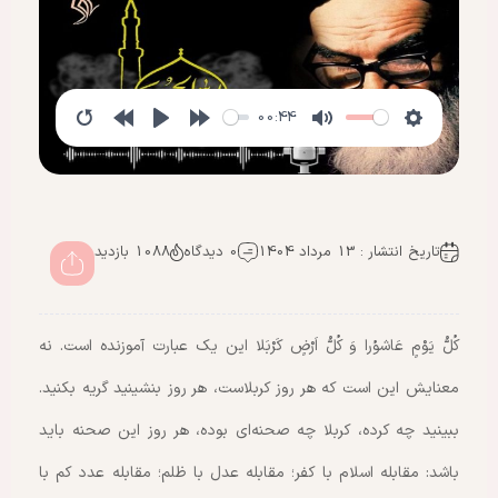
00:44
تاریخ انتشار : 13 مرداد 1404
0 دیدگاه
1088 بازدید
کُلُّ یَوْمٍ عَاشوُرا وَ کُلُّ اَرْضٍ کَرْبَلا این یک عبارت آموزنده است. نه
معنایش این است که هر روز کربلاست، هر روز بنشینید گریه بکنید.
ببینید چه کرده، کربلا چه صحنه‌ای بوده، هر روز این صحنه باید
باشد: مقابله اسلام با کفر؛ مقابله عدل با ظلم؛ مقابله عدد کم با