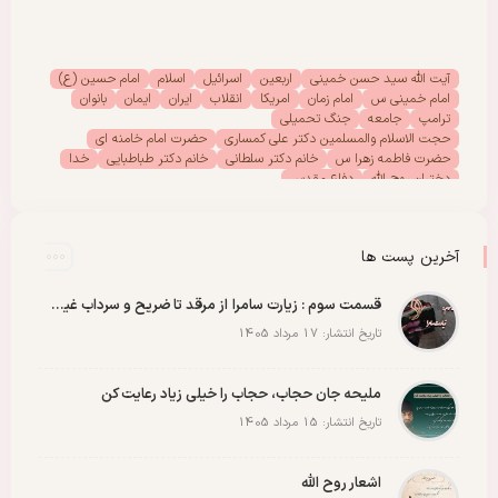
آیت الله سید حسن خمینی
اربعین
اسرائیل
اسلام
امام حسین (ع)
امام خمینی س
امام زمان
امریکا
انقلاب
ایران
ایمان
بانوان
ترامپ
جامعه
جنگ تحمیلی
حجت الاسلام والمسلمین دکتر علی کمساری
حضرت امام خامنه ای
حضرت فاطمه زهرا س
خانم دکتر سلطانی
خانم دکتر طباطبایی
خدا
دختران روح الله
دفاع مقدس
دفتر امور بانوان موسسه تنظیم ونشر آثار امام خمینی (س)
رحلت امام خمینی (س)
رهبر انقلاب
رهبر شهید
سیدالشهدا
شهادت
شهدا
شهید
شهید سید علی خامنه ای
عاشورا
غزه
فلسطین
آخرین پست ها
مادران شهدا
مجمع دختران روح الله
مقاله
مقاومت
ملت
وحدت
پادکست
پویش
پیروزی
کربلا
قسمت سوم : زیارت سامرا از مرقد تا ضریح و سرداب غیبت امام زمان عجل الله رو با عشق ببینید
تاریخ انتشار: 17 مرداد 1405
ملیحه جان حجاب، حجاب را خیلی زیاد رعایت کن
تاریخ انتشار: 15 مرداد 1405
اشعار روح الله