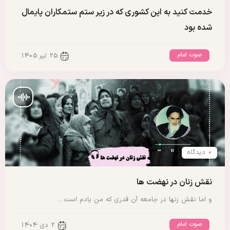
خدمت کنید به این کشوری که در زیر ستم ستمکاران پایمال
شده بود
صوت امام
25 تیر 1405
0 دیدگاه
نقش زنان در نهضت ها
و اما نقش زنها در جامعه آن قدری که من یادم است…
صوت امام
2 دی 1404