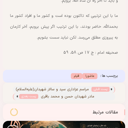
و باید تا آخر راه ان شاء الله، برویم.
ما با این ترتیبی که تاکنون بوده است و کشور ما و افراد کشور ما
بحمدالله، حاضر بودند، با این ترتیب اگر پیش برویم، آخر کارمان
به پیروزی مطلق می‌رسد. لکن نباید سست بشویم.
صحیفه امام : ج 17 ص 58، 59
برچسب ها :
عاشورا
قیام
«
مراسم عزاداری سید و سالار شهیدان(علیه‌السلام)
پست قبلی
»
در حسینیه امام خمینی(س)
مادر شهیدان حسن و محمد باقری
پست بعدی
مقالات مرتبط