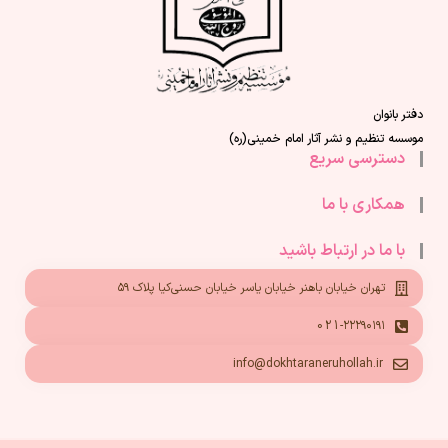
دفتر بانوان
موسسه تنظیم و نشر آثار امام خمینی(ره)
دسترسی سریع
همکاری با ما
با ما در ارتباط باشید
تهران خیابان باهنر خیابان یاسر خیابان حسنی‌کیا پلاک ۵۹
021-۲۲۲۹۰۱۹۱
info@dokhtaraneruhollah.ir