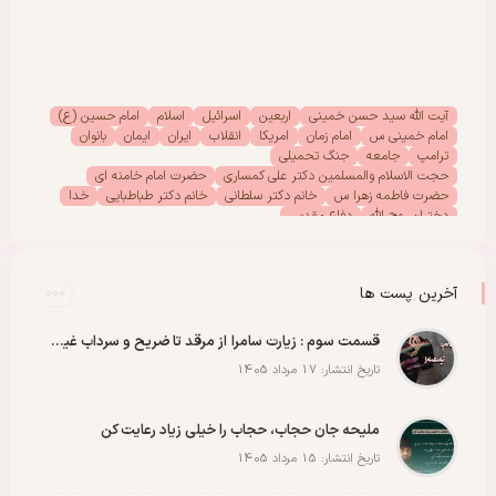
آیت الله سید حسن خمینی
اربعین
اسرائیل
اسلام
امام حسین (ع)
امام خمینی س
امام زمان
امریکا
انقلاب
ایران
ایمان
بانوان
ترامپ
جامعه
جنگ تحمیلی
حجت الاسلام والمسلمین دکتر علی کمساری
حضرت امام خامنه ای
حضرت فاطمه زهرا س
خانم دکتر سلطانی
خانم دکتر طباطبایی
خدا
دختران روح الله
دفاع مقدس
دفتر امور بانوان موسسه تنظیم ونشر آثار امام خمینی (س)
رحلت امام خمینی (س)
رهبر انقلاب
رهبر شهید
سیدالشهدا
شهادت
شهدا
شهید
شهید سید علی خامنه ای
عاشورا
غزه
فلسطین
آخرین پست ها
مادران شهدا
مجمع دختران روح الله
مقاله
مقاومت
ملت
وحدت
پادکست
پویش
پیروزی
کربلا
قسمت سوم : زیارت سامرا از مرقد تا ضریح و سرداب غیبت امام زمان عجل الله رو با عشق ببینید
تاریخ انتشار: 17 مرداد 1405
ملیحه جان حجاب، حجاب را خیلی زیاد رعایت کن
تاریخ انتشار: 15 مرداد 1405