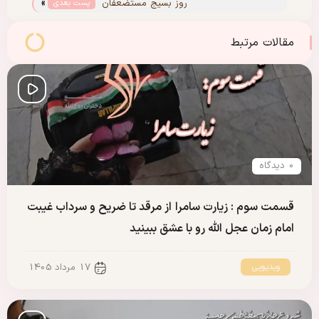
»
زهرا(س) با حضور حضرت آیت‌الله خامنه‌ای
روز بسیج مستضعفان
پست بعدی
مقالات مرتبط
0 دیدگاه
قسمت سوم : زیارت سامرا از مرقد تا ضریح و سرداب غیبت
امام زمان عجل الله رو با عشق ببینید
ویدیویی
17 مرداد 1405