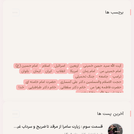
برچسب ها
آیت الله سید حسن خمینی
اربعین
اسرائیل
اسلام
امام حسین (ع)
امام خمینی س
امام زمان
امریکا
انقلاب
ایران
ایمان
بانوان
ترامپ
جامعه
جنگ تحمیلی
حجت الاسلام والمسلمین دکتر علی کمساری
حضرت امام خامنه ای
حضرت فاطمه زهرا س
خانم دکتر سلطانی
خانم دکتر طباطبایی
خدا
دختران روح الله
دفاع مقدس
دفتر امور بانوان موسسه تنظیم ونشر آثار امام خمینی (س)
رحلت امام خمینی (س)
رهبر انقلاب
رهبر شهید
سیدالشهدا
شهادت
شهدا
شهید
شهید سید علی خامنه ای
عاشورا
غزه
فلسطین
آخرین پست ها
مادران شهدا
مجمع دختران روح الله
مقاله
مقاومت
ملت
وحدت
پادکست
پویش
پیروزی
کربلا
قسمت سوم : زیارت سامرا از مرقد تا ضریح و سرداب غیبت امام زمان عجل الله رو با عشق ببینید