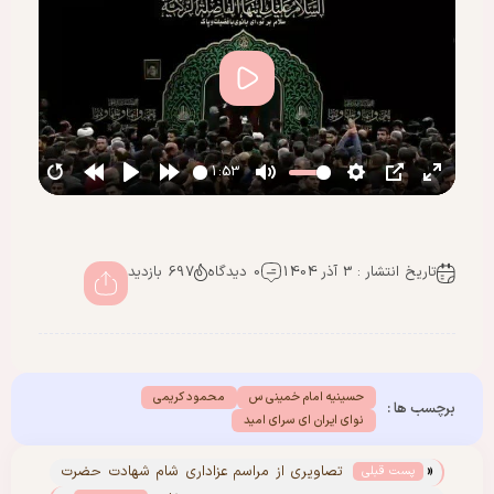
پخش
01:53
تاریخ انتشار : 3 آذر 1404
0 دیدگاه
697 بازدید
حسینیه امام خمینی س
محمود کریمی
برچسب ها :
نوای ایران ای سرای امید
«
تصاویری از مراسم عزاداری شام شهادت حضرت
پست قبلی