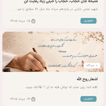
ملیحه جان حجاب، حجاب را خیلی زیاد رعایت کن
شهید عباس بابایی در پانزدهم مرداد ماه سال ۶۶ مطابق با عید…
تصویری
15 مرداد 1405
0 دیدگاه
اشعار روح الله
🍃به کجا روی نماید که تواش قبله نه ای ؟ 🍃آنکه جوید…
تصویری
14 مرداد 1405