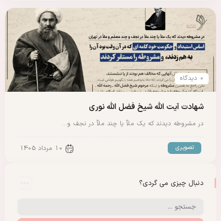
0 دیدگاه
شهادت آیت الله شیخ فضل الله نوری
در مشروطه دیدند که یک ملاّ یا چند ملاّ در نجف و…
تصویری
10 مرداد 1405
دنبال چیزی می گردی؟