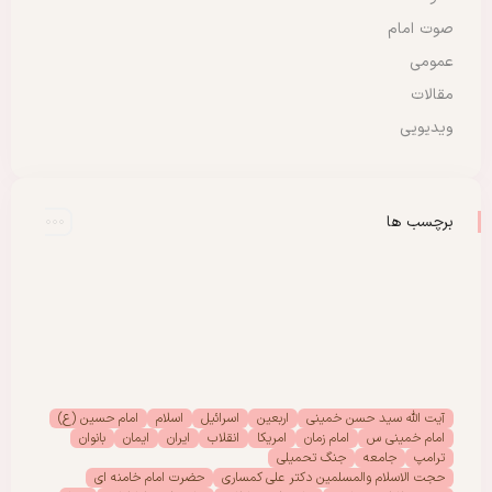
صوت امام
عمومی
مقالات
ویدیویی
برچسب ها
آیت الله سید حسن خمینی
اربعین
اسرائیل
اسلام
امام حسین (ع)
امام خمینی س
امام زمان
امریکا
انقلاب
ایران
ایمان
بانوان
ترامپ
جامعه
جنگ تحمیلی
حجت الاسلام والمسلمین دکتر علی کمساری
حضرت امام خامنه ای