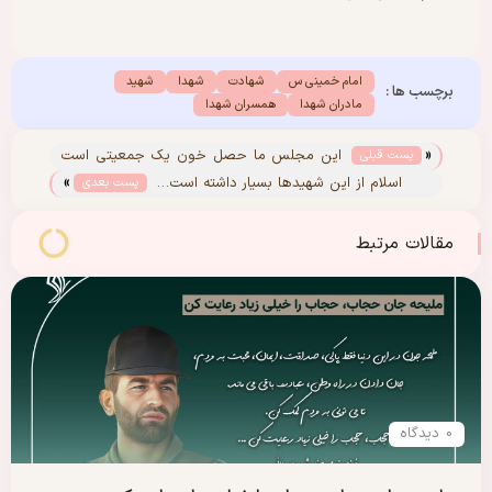
امام خمینی س
شهادت
شهدا
شهید
برچسب ها :
مادران شهدا
همسران شهدا
«
این مجلس ما حصل خون یک جمعیتی است
پست قبلی
»
که وفادار به اسلام بودند
اسلام از این شهیدها بسیار داشته است…
پست بعدی
مقالات مرتبط
0 دیدگاه