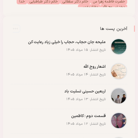
حضرت فاطمه زهرا س
خانم دکتر سلطانی
خانم دکتر طباطبایی
خدا
دختران روح الله
دفاع مقدس
دفتر امور بانوان موسسه تنظیم ونشر آثار امام خمینی (س)
رحلت امام خمینی (س)
رهبر انقلاب
رهبر شهید
سیدالشهدا
شهادت
شهدا
شهید
شهید سید علی خامنه ای
عاشورا
غزه
فلسطین
آخرین پست ها
مادران شهدا
مجمع دختران روح الله
مقاله
مقاومت
ملت
وحدت
پادکست
پویش
پیروزی
کربلا
ملیحه جان حجاب، حجاب را خیلی زیاد رعایت کن
تاریخ انتشار: 15 مرداد 1405
اشعار روح الله
تاریخ انتشار: 14 مرداد 1405
اربعین حسینی تسلیت باد
تاریخ انتشار: 13 مرداد 1405
قسمت دوم : کاظمین
تاریخ انتشار: 12 مرداد 1405