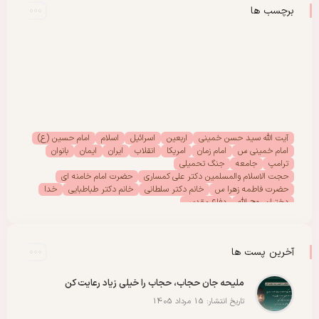
برچسب ها
آیت الله سید حسن خمینی
اربعین
اسرائیل
اسلام
امام حسین (ع)
امام خمینی س
امام زمان
امریکا
انقلاب
ایران
ایمان
بانوان
ترامپ
جامعه
جنگ تحمیلی
حجت الاسلام والمسلمین دکتر علی کمساری
حضرت امام خامنه ای
حضرت فاطمه زهرا س
خانم دکتر سلطانی
خانم دکتر طباطبایی
خدا
دختران روح الله
دفاع مقدس
دفتر امور بانوان موسسه تنظیم ونشر آثار امام خمینی (س)
رحلت امام خمینی (س)
رهبر انقلاب
رهبر شهید
سیدالشهدا
شهادت
شهدا
شهید
شهید سید علی خامنه ای
عاشورا
غزه
فلسطین
آخرین پست ها
مادران شهدا
مجمع دختران روح الله
مقاله
مقاومت
ملت
وحدت
پادکست
پویش
پیروزی
کربلا
ملیحه جان حجاب، حجاب را خیلی زیاد رعایت کن
تاریخ انتشار: 15 مرداد 1405