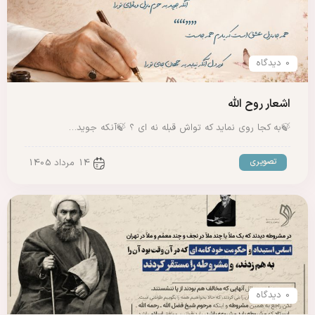
0 دیدگاه
اشعار روح الله
🍃به کجا روی نماید که تواش قبله نه ای ؟ 🍃آنکه جوید…
تصویری
14 مرداد 1405
0 دیدگاه