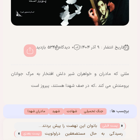
تاریخ انتشار : 9 آذر 1404
0 دیدگاه
534 بازدید
ملتی که مادران و خواهران شیر دلش افتخار به مرگ جوانان
برومندش می کند ،که در صف شهدا هستند، پیروز است
برچسب ها :
جنگ تحمیلی
شهادت
شهید
مادران شهدا
«
بانوان این نهضت را پیش بردند…
پست قبلی
»
رسیدگی به حال مستضعفین دراولویت
پست بعدی