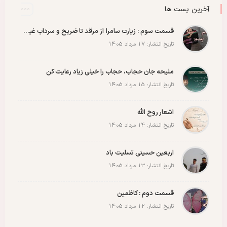
شهدا
شهید
شهید سید علی خامنه ای
عاشورا
غزه
فلسطین
آخرین پست ها
مادران شهدا
مجمع دختران روح الله
مقاله
مقاومت
ملت
وحدت
پادکست
پویش
پیروزی
کربلا
قسمت سوم : زیارت سامرا از مرقد تا ضریح و سرداب غیبت امام زمان عجل الله رو با عشق ببینید
تاریخ انتشار: 17 مرداد 1405
ملیحه جان حجاب، حجاب را خیلی زیاد رعایت کن
تاریخ انتشار: 15 مرداد 1405
اشعار روح الله
تاریخ انتشار: 14 مرداد 1405
اربعین حسینی تسلیت باد
تاریخ انتشار: 13 مرداد 1405
قسمت دوم : کاظمین
تاریخ انتشار: 12 مرداد 1405