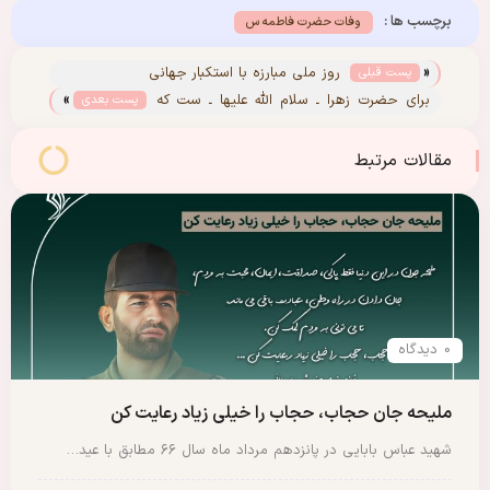
برچسب ها :
وفات حضرت فاطمه س
«
روز ملی مبارزه با استکبار جهانی
پست قبلی
»
برای‌‌ ‌‌حضرت زهرا ـ سلام الله علیها ـ ست که
پست بعدی
آنکه من دیده ام که جبرئیل به طور مکرر در
این‌‌ ‌‌۷۵ روز وارد می شده
مقالات مرتبط
0 دیدگاه
ملیحه جان حجاب، حجاب را خیلی زیاد رعایت کن
شهید عباس بابایی در پانزدهم مرداد ماه سال ۶۶ مطابق با عید…