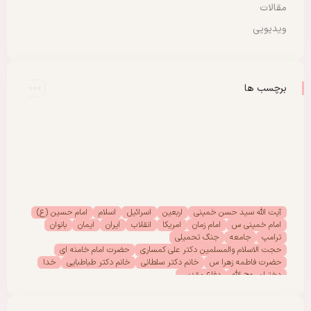
مقالات
ویدیویی
برچسب ها
آیت الله سید حسن خمینی
اربعین
اسرائیل
اسلام
امام حسین (ع)
امام خمینی س
امام زمان
امریکا
انقلاب
ایران
ایمان
بانوان
ترامپ
جامعه
جنگ تحمیلی
حجت الاسلام والمسلمین دکتر علی کمساری
حضرت امام خامنه ای
حضرت فاطمه زهرا س
خانم دکتر سلطانی
خانم دکتر طباطبایی
خدا
دختران روح الله
دفاع مقدس
دفتر امور بانوان موسسه تنظیم ونشر آثار امام خمینی (س)
رحلت امام خمینی (س)
رهبر انقلاب
رهبر شهید
سیدالشهدا
شهادت