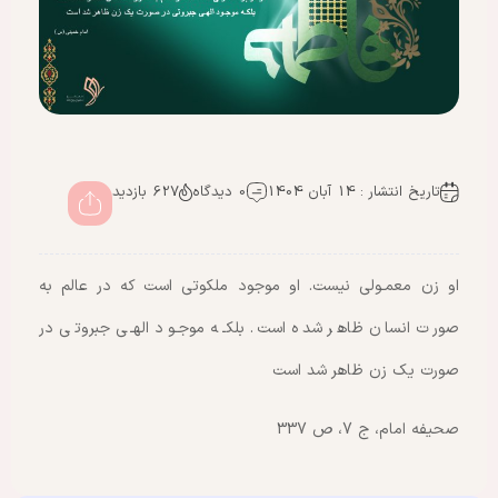
تاریخ انتشار : 14 آبان 1404
0 دیدگاه
627 بازدید
او زن معمـولی نیست. او موجود ملکوتی است که در عالم به
صورت انسان ظاهر شده است. بلکـه موجـود الهـی جبروتی در
صورت یک زن ظاهر شد است
صحیفه امام، ج 7، ص 337