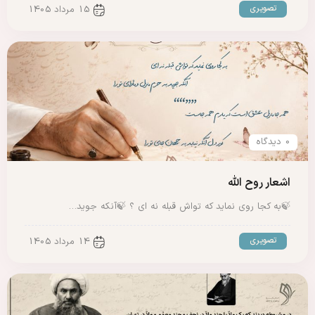
تصویری
15 مرداد 1405
0 دیدگاه
اشعار روح الله
🍃به کجا روی نماید که تواش قبله نه ای ؟ 🍃آنکه جوید…
تصویری
14 مرداد 1405