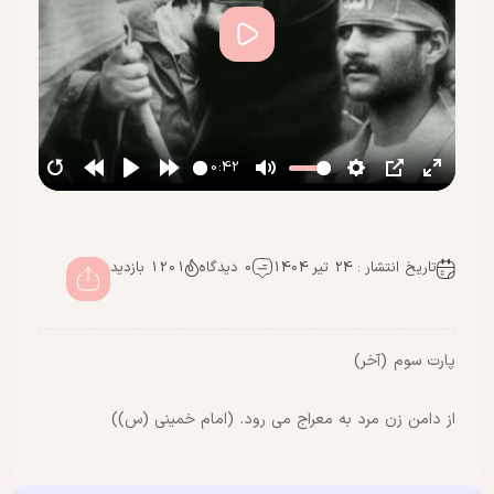
پخش
00:42
تاریخ انتشار : 24 تیر 1404
0 دیدگاه
1201 بازدید
پارت سوم (آخر)
از دامن زن مرد به معراج می رود. (امام خمینی (س))