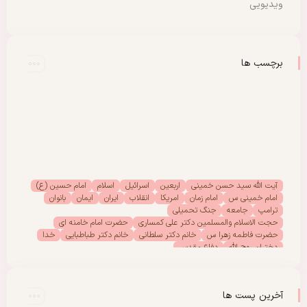
ویدیویی
برچسب ها
آیت الله سید حسن خمینی
اربعین
اسرائیل
اسلام
امام حسین (ع)
امام خمینی س
امام زمان
امریکا
انقلاب
ایران
ایمان
بانوان
ترامپ
جامعه
جنگ تحمیلی
حجت الاسلام والمسلمین دکتر علی کمساری
حضرت امام خامنه ای
حضرت فاطمه زهرا س
خانم دکتر سلطانی
خانم دکتر طباطبایی
خدا
دختران روح الله
دفاع مقدس
دفتر امور بانوان موسسه تنظیم ونشر آثار امام خمینی (س)
رحلت امام خمینی (س)
رهبر انقلاب
رهبر شهید
سیدالشهدا
شهادت
شهدا
شهید
شهید سید علی خامنه ای
عاشورا
غزه
فلسطین
آخرین پست ها
مادران شهدا
مجمع دختران روح الله
مقاله
مقاومت
ملت
وحدت