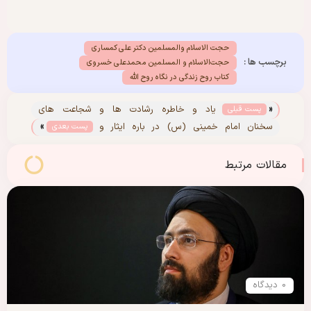
حجت الاسلام والمسلمین دکتر علی کمساری
برچسب ها :
حجت‌الاسلام‌ و المسلمین محمدعلی خسروی
کتاب روح زندگی در نگاه روح الله
«
یاد و خاطره رشادت ها و شجاعت های
پست قبلی
»
دلیرمردان هشت سال دفاع مقدس گرامی باد.
سخنان امام خمینی (س) در باره ایثار و
پست بعدی
شهادت
مقالات مرتبط
0 دیدگاه