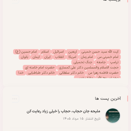
آیت الله سید حسن خمینی
اربعین
اسرائیل
اسلام
امام حسین (ع)
امام خمینی س
امام زمان
امریکا
انقلاب
ایران
ایمان
بانوان
ترامپ
جامعه
جنگ تحمیلی
حجت الاسلام والمسلمین دکتر علی کمساری
حضرت امام خامنه ای
حضرت فاطمه زهرا س
خانم دکتر سلطانی
خانم دکتر طباطبایی
خدا
دختران روح الله
دفاع مقدس
دفتر امور بانوان موسسه تنظیم ونشر آثار امام خمینی (س)
رحلت امام خمینی (س)
رهبر انقلاب
رهبر شهید
سیدالشهدا
شهادت
شهدا
شهید
شهید سید علی خامنه ای
عاشورا
غزه
فلسطین
آخرین پست ها
مادران شهدا
مجمع دختران روح الله
مقاله
مقاومت
ملت
وحدت
پادکست
پویش
پیروزی
کربلا
ملیحه جان حجاب، حجاب را خیلی زیاد رعایت کن
تاریخ انتشار: 15 مرداد 1405