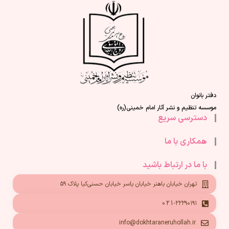
دفتر بانوان
موسسه تنظیم و نشر آثار امام خمینی(ره)
دسترسی سریع
همکاری با ما
با ما در ارتباط باشید
تهران خیابان باهنر خیابان یاسر خیابان حسنی‌کیا پلاک ۵۹
021-۲۲۲۹۰۱۹۱
info@dokhtaraneruhollah.ir