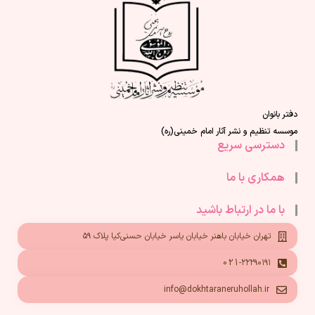
دفتر بانوان
موسسه تنظیم و نشر آثار امام خمینی(ره)
دسترسی سریع
همکاری با ما
با ما در ارتباط باشید
تهران خیابان باهنر خیابان یاسر خیابان حسنی‌کیا پلاک ۵۹
021-۲۲۲۹۰۱۹۱
info@dokhtaraneruhollah.ir