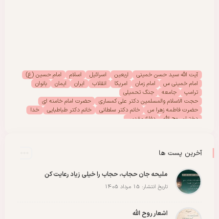
آیت الله سید حسن خمینی
اربعین
اسرائیل
اسلام
امام حسین (ع)
امام خمینی س
امام زمان
امریکا
انقلاب
ایران
ایمان
بانوان
ترامپ
جامعه
جنگ تحمیلی
حجت الاسلام والمسلمین دکتر علی کمساری
حضرت امام خامنه ای
حضرت فاطمه زهرا س
خانم دکتر سلطانی
خانم دکتر طباطبایی
خدا
دختران روح الله
دفاع مقدس
دفتر امور بانوان موسسه تنظیم ونشر آثار امام خمینی (س)
رحلت امام خمینی (س)
رهبر انقلاب
رهبر شهید
سیدالشهدا
شهادت
شهدا
شهید
شهید سید علی خامنه ای
عاشورا
غزه
فلسطین
آخرین پست ها
مادران شهدا
مجمع دختران روح الله
مقاله
مقاومت
ملت
وحدت
پادکست
پویش
پیروزی
کربلا
ملیحه جان حجاب، حجاب را خیلی زیاد رعایت کن
تاریخ انتشار: 15 مرداد 1405
اشعار روح الله