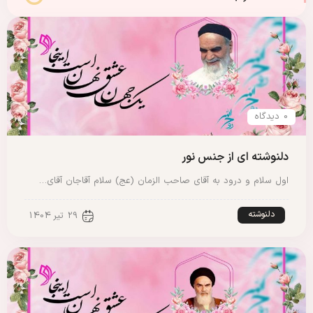
0 دیدگاه
دلنوشته ای از جنس نور
اول سلام و درود به آقای صاحب الزمان (عج) سلام آقاجان آقای…
دلنوشته
29 تیر 1404