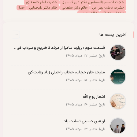
حجت الاسلام والمسلمین دکتر علی کمساری
حضرت امام خامنه ای
حضرت فاطمه زهرا س
خانم دکتر سلطانی
خانم دکتر طباطبایی
خدا
دختران روح الله
دفاع مقدس
دفتر امور بانوان موسسه تنظیم ونشر آثار امام خمینی (س)
رحلت امام خمینی (س)
رهبر انقلاب
رهبر شهید
سیدالشهدا
شهادت
شهدا
شهید
شهید سید علی خامنه ای
عاشورا
غزه
فلسطین
آخرین پست ها
مادران شهدا
مجمع دختران روح الله
مقاله
مقاومت
ملت
وحدت
پادکست
پویش
پیروزی
کربلا
قسمت سوم : زیارت سامرا از مرقد تا ضریح و سرداب غیبت امام زمان عجل الله رو با عشق ببینید
تاریخ انتشار: 17 مرداد 1405
ملیحه جان حجاب، حجاب را خیلی زیاد رعایت کن
تاریخ انتشار: 15 مرداد 1405
اشعار روح الله
تاریخ انتشار: 14 مرداد 1405
اربعین حسینی تسلیت باد
تاریخ انتشار: 13 مرداد 1405