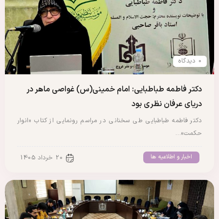
0 دیدگاه
دکتر فاطمه طباطبایی: امام خمینی(س) غواصی ماهر در
دریای عرفان نظری بود
دکتر فاطمه طباطبایی طی سخنانی در مراسم رونمایی از کتاب «انوار
حکمت»…
اخبار و اطلاعیه ها
20 خرداد 1405