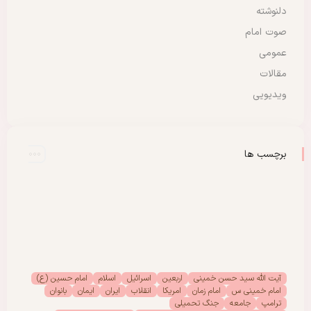
دلنوشته
صوت امام
عمومی
مقالات
ویدیویی
برچسب ها
آیت الله سید حسن خمینی
اربعین
اسرائیل
اسلام
امام حسین (ع)
امام خمینی س
امام زمان
امریکا
انقلاب
ایران
ایمان
بانوان
ترامپ
جامعه
جنگ تحمیلی