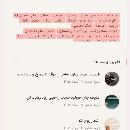
آیت الله سید حسن خمینی
اربعین
اسرائیل
اسلام
امام حسین (ع)
امام خمینی س
امام زمان
امریکا
انقلاب
ایران
ایمان
بانوان
ترامپ
جامعه
جنگ تحمیلی
حجت الاسلام والمسلمین دکتر علی کمساری
حضرت امام خامنه ای
حضرت فاطمه زهرا س
خانم دکتر سلطانی
خانم دکتر طباطبایی
خدا
دختران روح الله
دفاع مقدس
دفتر امور بانوان موسسه تنظیم ونشر آثار امام خمینی (س)
رحلت امام خمینی (س)
رهبر انقلاب
رهبر شهید
سیدالشهدا
شهادت
شهدا
شهید
شهید سید علی خامنه ای
عاشورا
غزه
فلسطین
آخرین پست ها
مادران شهدا
مجمع دختران روح الله
مقاله
مقاومت
ملت
وحدت
پادکست
پویش
پیروزی
کربلا
قسمت سوم : زیارت سامرا از مرقد تا ضریح و سرداب غیبت امام زمان عجل الله رو با عشق ببینید
تاریخ انتشار: 17 مرداد 1405
ملیحه جان حجاب، حجاب را خیلی زیاد رعایت کن
تاریخ انتشار: 15 مرداد 1405
اشعار روح الله
تاریخ انتشار: 14 مرداد 1405