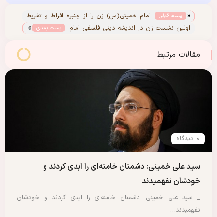
«
امام خمینی(س) زن را از چنبره افراط و تفریط
پست قبلی
»
نجات داد
اولین نشست زن در اندیشه دینی فلسفی امام
پست بعدی
خمینی (س)
مقالات مرتبط
0 دیدگاه
سید علی خمینی: دشمنان خامنه‌ای را ابدی کردند و
خودشان نفهمیدند
_ سید علی خمینی: دشمنان خامنه‌ای را ابدی کردند و خودشان
نفهمیدند…