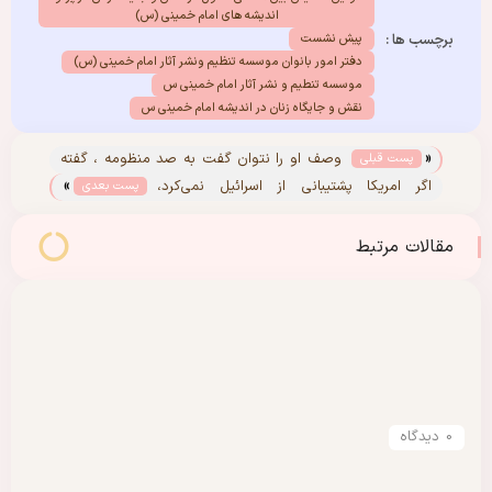
اندیشه های امام خمینی (س)
برچسب ها :
پیش نشست
دفتر امور بانوان موسسه تنظیم ونشر آثار امام خمینی (س)
موسسه تنطیم و نشر آثار امام خمینی س
نقش و جایگاه زنان در اندیشه امام خمینی س
«
وصف او را نتوان گفت به صد منظومه ، گفته
پست قبلی
»
معصوم به او فاطمه معصومه (س)
اگر امریکا پشتیبانی از اسرائیل نمی‌کرد،
پست بعدی
اسرائیل می‌توانست فلسطین را غصب کند؟
مقالات مرتبط
0 دیدگاه