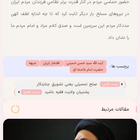
حضور حماسیِ مردم در کنار قدرت برتر نظامیِ فرزندان مردم ایران
در نیروهای مسلح بار دیگر ثابت کرد که تا چه اندازه لطف الهی
مددکار مردم این سرزمین است و صدق کلام مراد و امام مردم ما
را نشان داد.
آیت الله سید حسن خمینی
افتخار ایران
جبهه
برچسب ها :
حضرت امام خامنه ای
«
صلح تحمیلی یعنی تشویق جنایتکار
پست قبلی
»
پشتیبان ولایت فقیه باشید
پست بعدی
مقالات مرتبط