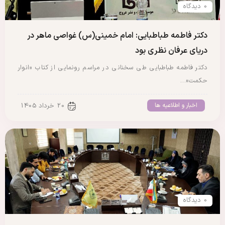
0 دیدگاه
دکتر فاطمه طباطبایی: امام خمینی(س) غواصی ماهر در
دریای عرفان نظری بود
دکتر فاطمه طباطبایی طی سخنانی در مراسم رونمایی از کتاب «انوار
حکمت»…
اخبار و اطلاعیه ها
20 خرداد 1405
0 دیدگاه