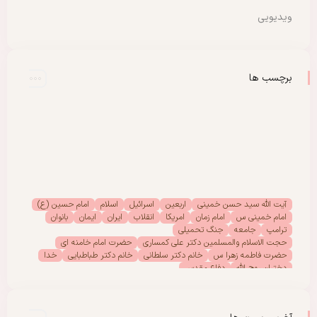
ویدیویی
برچسب ها
آیت الله سید حسن خمینی
اربعین
اسرائیل
اسلام
امام حسین (ع)
امام خمینی س
امام زمان
امریکا
انقلاب
ایران
ایمان
بانوان
ترامپ
جامعه
جنگ تحمیلی
حجت الاسلام والمسلمین دکتر علی کمساری
حضرت امام خامنه ای
حضرت فاطمه زهرا س
خانم دکتر سلطانی
خانم دکتر طباطبایی
خدا
دختران روح الله
دفاع مقدس
دفتر امور بانوان موسسه تنظیم ونشر آثار امام خمینی (س)
رحلت امام خمینی (س)
رهبر انقلاب
رهبر شهید
سیدالشهدا
شهادت
شهدا
شهید
شهید سید علی خامنه ای
عاشورا
غزه
فلسطین