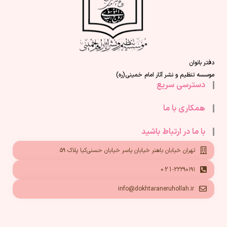
دفتر بانوان
موسسه تنظیم و نشر آثار امام خمینی(ره)
دسترسی سریع
همکاری با ما
با ما در ارتباط باشید
تهران خیابان باهنر خیابان یاسر خیابان حسنی‌کیا پلاک ۵۹
021-۲۲۲۹۰۱۹۱
info@dokhtaraneruhollah.ir