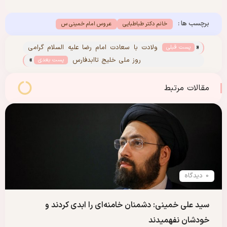
برچسب ها :
خانم دکتر طباطبایی
عروس امام خمینی س
«
ولادت با سعادت امام رضا علیه السلام گرامی
پست قبلی
»
باد
روز ملی خلیج تاابدفارس
پست بعدی
مقالات مرتبط
0 دیدگاه
سید علی خمینی: دشمنان خامنه‌ای را ابدی کردند و
خودشان نفهمیدند