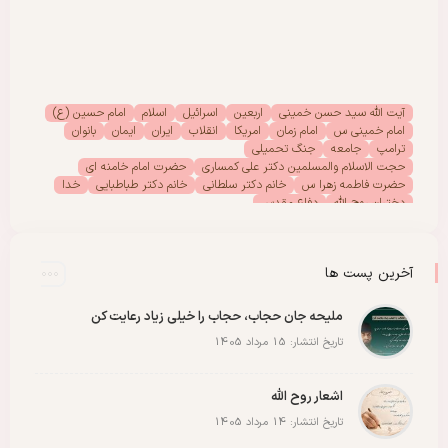
آیت الله سید حسن خمینی
اربعین
اسرائیل
اسلام
امام حسین (ع)
امام خمینی س
امام زمان
امریکا
انقلاب
ایران
ایمان
بانوان
ترامپ
جامعه
جنگ تحمیلی
حجت الاسلام والمسلمین دکتر علی کمساری
حضرت امام خامنه ای
حضرت فاطمه زهرا س
خانم دکتر سلطانی
خانم دکتر طباطبایی
خدا
دختران روح الله
دفاع مقدس
دفتر امور بانوان موسسه تنظیم ونشر آثار امام خمینی (س)
رحلت امام خمینی (س)
رهبر انقلاب
رهبر شهید
سیدالشهدا
شهادت
شهدا
شهید
شهید سید علی خامنه ای
عاشورا
غزه
فلسطین
آخرین پست ها
مادران شهدا
مجمع دختران روح الله
مقاله
مقاومت
ملت
وحدت
پادکست
پویش
پیروزی
کربلا
ملیحه جان حجاب، حجاب را خیلی زیاد رعایت کن
تاریخ انتشار: 15 مرداد 1405
اشعار روح الله
تاریخ انتشار: 14 مرداد 1405