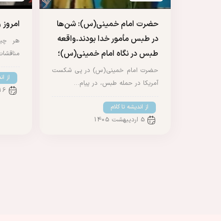
حضرت امام خمینی(س): شن‌ها
امروز
در طبس مأمور خدا بودند.واقعه
هر چیز
طبس در نگاه امام خمینی(س)؛
مناقشا
حضرت امام خمینی(س) در پی شکست
از ان
آمریکا در حمله طبس، در پیام…
16 فروردین 
از اندیشه تا کلام
5 اردیبهشت 1405