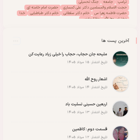
ترامپ
جامعه
جنگ تحمیلی
حجت الاسلام والمسلمین دکتر علی کمساری
حضرت امام خامنه ای
حضرت فاطمه زهرا س
خانم دکتر سلطانی
خانم دکتر طباطبایی
خدا
دختران روح الله
دفاع مقدس
دفتر امور بانوان موسسه تنظیم ونشر آثار امام خمینی (س)
رحلت امام خمینی (س)
رهبر انقلاب
رهبر شهید
سیدالشهدا
شهادت
شهدا
شهید
شهید سید علی خامنه ای
عاشورا
غزه
فلسطین
آخرین پست ها
مادران شهدا
مجمع دختران روح الله
مقاله
مقاومت
ملت
وحدت
پادکست
پویش
پیروزی
کربلا
ملیحه جان حجاب، حجاب را خیلی زیاد رعایت کن
تاریخ انتشار: 15 مرداد 1405
اشعار روح الله
تاریخ انتشار: 14 مرداد 1405
اربعین حسینی تسلیت باد
تاریخ انتشار: 13 مرداد 1405
قسمت دوم : کاظمین
تاریخ انتشار: 12 مرداد 1405