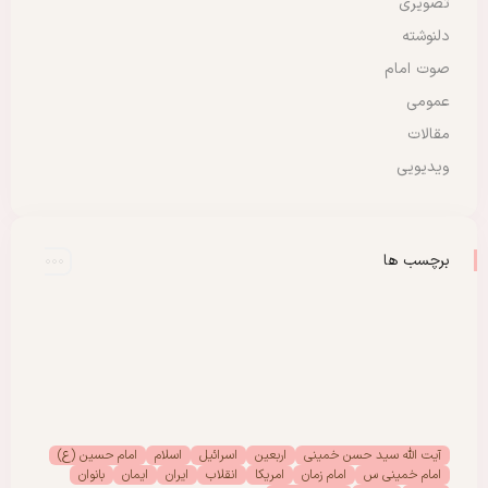
تصویری
دلنوشته
صوت امام
عمومی
مقالات
ویدیویی
برچسب ها
آیت الله سید حسن خمینی
اربعین
اسرائیل
اسلام
امام حسین (ع)
امام خمینی س
امام زمان
امریکا
انقلاب
ایران
ایمان
بانوان