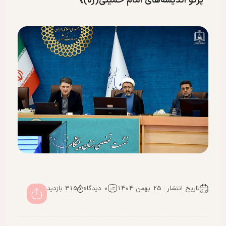
پرتو اندیشه‌های امام خمینی(ره)》
تاریخ انتشار : 25 بهمن 1404
0 دیدگاه
315 بازدید