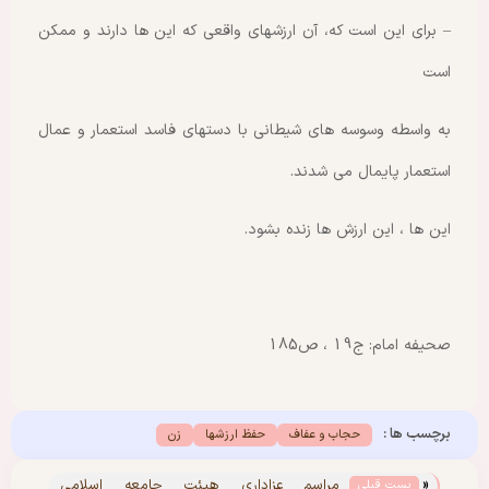
– برای این است که، آن ارزشهای واقعی که این ها دارند و ممکن
است
به واسطه وسوسه های شیطانی با دستهای فاسد استعمار و عمال
استعمار پایمال می شدند.
این ها ، این ارزش ها زنده بشود.
صحیفه امام: ج19 ، ص185
برچسب ها :
حجاب و عفاف
حفظ ارزشها
زن
«
مراسم عزاداری هیئت جامعه اسلامی
پست قبلی