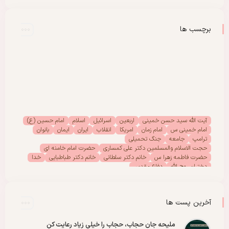
برچسب ها
آیت الله سید حسن خمینی
اربعین
اسرائیل
اسلام
امام حسین (ع)
امام خمینی س
امام زمان
امریکا
انقلاب
ایران
ایمان
بانوان
ترامپ
جامعه
جنگ تحمیلی
حجت الاسلام والمسلمین دکتر علی کمساری
حضرت امام خامنه ای
حضرت فاطمه زهرا س
خانم دکتر سلطانی
خانم دکتر طباطبایی
خدا
دختران روح الله
دفاع مقدس
دفتر امور بانوان موسسه تنظیم ونشر آثار امام خمینی (س)
رحلت امام خمینی (س)
رهبر انقلاب
رهبر شهید
سیدالشهدا
شهادت
شهدا
شهید
شهید سید علی خامنه ای
عاشورا
غزه
فلسطین
آخرین پست ها
مادران شهدا
مجمع دختران روح الله
مقاله
مقاومت
ملت
وحدت
پادکست
پویش
پیروزی
کربلا
ملیحه جان حجاب، حجاب را خیلی زیاد رعایت کن