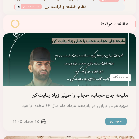
»
ورزشکاران در حسینیه جماران
نظام خلقت و کرامت زن‏
پست بعدی
مقالات مرتبط
0 دیدگاه
ملیحه جان حجاب، حجاب را خیلی زیاد رعایت کن
شهید عباس بابایی در پانزدهم مرداد ماه سال ۶۶ مطابق با عید…
تصویری
15 مرداد 1405