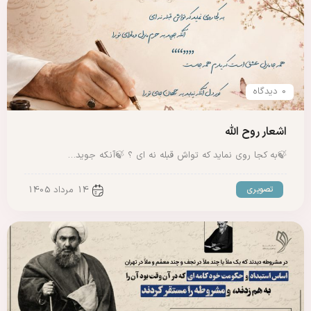
0 دیدگاه
اشعار روح الله
🍃به کجا روی نماید که تواش قبله نه ای ؟ 🍃آنکه جوید…
تصویری
14 مرداد 1405