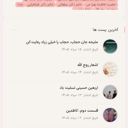
حضرت فاطمه زهرا س
خانم دکتر سلطانی
خانم دکتر طباطبایی
خدا
دختران روح الله
دفاع مقدس
دفتر امور بانوان موسسه تنظیم ونشر آثار امام خمینی (س)
رحلت امام خمینی (س)
رهبر انقلاب
رهبر شهید
سیدالشهدا
شهادت
شهدا
شهید
شهید سید علی خامنه ای
عاشورا
غزه
فلسطین
آخرین پست ها
مادران شهدا
مجمع دختران روح الله
مقاله
مقاومت
ملت
وحدت
پادکست
پویش
پیروزی
کربلا
ملیحه جان حجاب، حجاب را خیلی زیاد رعایت کن
تاریخ انتشار: 15 مرداد 1405
اشعار روح الله
تاریخ انتشار: 14 مرداد 1405
اربعین حسینی تسلیت باد
تاریخ انتشار: 13 مرداد 1405
قسمت دوم : کاظمین
تاریخ انتشار: 12 مرداد 1405