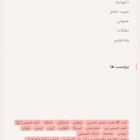
دلنوشته
صوت امام
عمومی
مقالات
ویدیویی
برچسب ها
آیت الله سید حسن خمینی
اربعین
اسرائیل
اسلام
امام حسین (ع)
امام خمینی س
امام زمان
امریکا
انقلاب
ایران
ایمان
بانوان
ترامپ
جامعه
جنگ تحمیلی
حجت الاسلام والمسلمین دکتر علی کمساری
حضرت امام خامنه ای