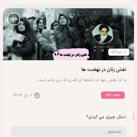
0 دیدگاه
نقش زنان در نهضت ها
و اما نقش زنها در جامعه آن قدری که من یادم است…
صوت امام
2 دی 1404
دنبال چیزی می گردی؟