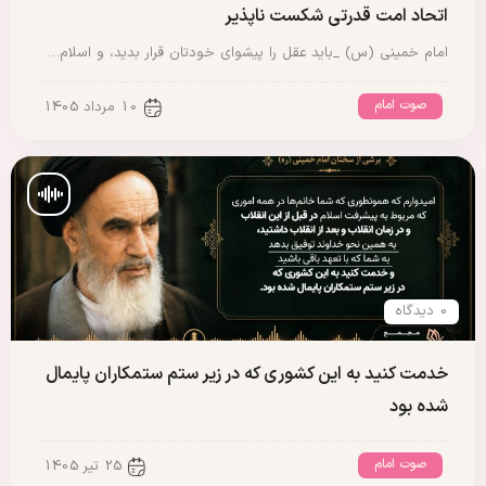
اتحاد امت قدرتی شکست ناپذیر
امام خمینی (س) _باید عقل را پیشوای خودتان قرار بدید، و اسلام…
صوت امام
10 مرداد 1405
0 دیدگاه
خدمت کنید به این کشوری که در زیر ستم ستمکاران پایمال
شده بود
صوت امام
25 تیر 1405