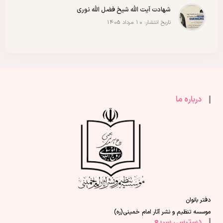
شهادت آیت الله شیخ فضل الله نوری
تاریخ انتشار: 10 مرداد 1405
درباره ما
دفتر بانوان
موسسه تنظیم و نشر آثار امام خمینی(ره)
دسترسی سریع