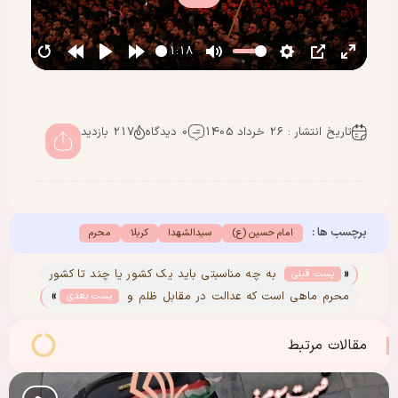
01:18
تاریخ انتشار : 26 خرداد 1405
0 دیدگاه
217 بازدید
برچسب ها :
امام حسین (ع)
سیدالشهدا
کربلا
محرم
«
به چه مناسبتی باید یک کشور یا چند تا کشور
پست قبلی
»
قلدر حق “وتو”داشته باشند
محرم ماهی است که عدالت در مقابل ظلم و
پست بعدی
حق در مقابل باطل قیام کرده و به اثبات
رسانده است
مقالات مرتبط