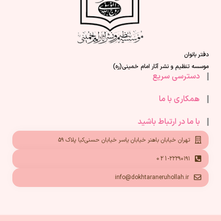
دفتر بانوان
موسسه تنظیم و نشر آثار امام خمینی(ره)
دسترسی سریع
همکاری با ما
با ما در ارتباط باشید
تهران خیابان باهنر خیابان یاسر خیابان حسنی‌کیا پلاک ۵۹
021-۲۲۲۹۰۱۹۱
info@dokhtaraneruhollah.ir