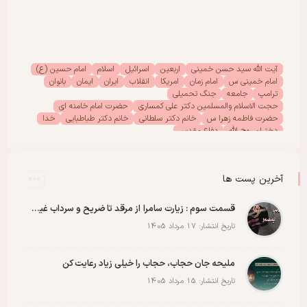
آیت الله سید حسن خمینی
اربعین
اسرائیل
اسلام
امام حسین (ع)
امام خمینی س
امام زمان
امریکا
انقلاب
ایران
ایمان
بانوان
ترامپ
جامعه
جنگ تحمیلی
حجت الاسلام والمسلمین دکتر علی کمساری
حضرت امام خامنه ای
حضرت فاطمه زهرا س
خانم دکتر سلطانی
خانم دکتر طباطبایی
خدا
دختران روح الله
دفاع مقدس
دفتر امور بانوان موسسه تنظیم ونشر آثار امام خمینی (س)
رحلت امام خمینی (س)
رهبر انقلاب
رهبر شهید
سیدالشهدا
شهادت
شهدا
شهید
شهید سید علی خامنه ای
عاشورا
غزه
فلسطین
آخرین پست ها
مادران شهدا
مجمع دختران روح الله
مقاله
مقاومت
ملت
وحدت
پادکست
پویش
پیروزی
کربلا
قسمت سوم : زیارت سامرا از مرقد تا ضریح و سرداب غیبت امام زمان عجل الله رو با عشق ببینید
تاریخ انتشار: 17 مرداد 1405
ملیحه جان حجاب، حجاب را خیلی زیاد رعایت کن
تاریخ انتشار: 15 مرداد 1405