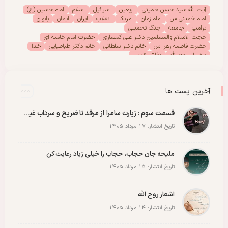
آیت الله سید حسن خمینی
اربعین
اسرائیل
اسلام
امام حسین (ع)
امام خمینی س
امام زمان
امریکا
انقلاب
ایران
ایمان
بانوان
ترامپ
جامعه
جنگ تحمیلی
حجت الاسلام والمسلمین دکتر علی کمساری
حضرت امام خامنه ای
حضرت فاطمه زهرا س
خانم دکتر سلطانی
خانم دکتر طباطبایی
خدا
دختران روح الله
دفاع مقدس
دفتر امور بانوان موسسه تنظیم ونشر آثار امام خمینی (س)
رحلت امام خمینی (س)
رهبر انقلاب
رهبر شهید
سیدالشهدا
شهادت
شهدا
شهید
شهید سید علی خامنه ای
عاشورا
غزه
فلسطین
آخرین پست ها
مادران شهدا
مجمع دختران روح الله
مقاله
مقاومت
ملت
وحدت
پادکست
پویش
پیروزی
کربلا
قسمت سوم : زیارت سامرا از مرقد تا ضریح و سرداب غیبت امام زمان عجل الله رو با عشق ببینید
تاریخ انتشار: 17 مرداد 1405
ملیحه جان حجاب، حجاب را خیلی زیاد رعایت کن
تاریخ انتشار: 15 مرداد 1405
اشعار روح الله
تاریخ انتشار: 14 مرداد 1405