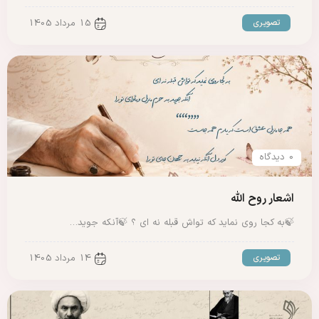
تصویری
15 مرداد 1405
0 دیدگاه
اشعار روح الله
🍃به کجا روی نماید که تواش قبله نه ای ؟ 🍃آنکه جوید…
تصویری
14 مرداد 1405