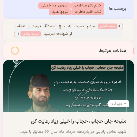
خانم دکتر طباطبایی
عروس امام خمینی
برچسب ها :
کتاب اقلیم خاطرات
مرجع تقلید
«
مردم نسبت به حاج احمدآقا توجه و علاقه
پست قبلی
»
زیادی ابراز می‌کردند
از شهادت نترسید
پست بعدی
مقالات مرتبط
0 دیدگاه
ملیحه جان حجاب، حجاب را خیلی زیاد رعایت کن
شهید عباس بابایی در پانزدهم مرداد ماه سال ۶۶ مطابق با عید…