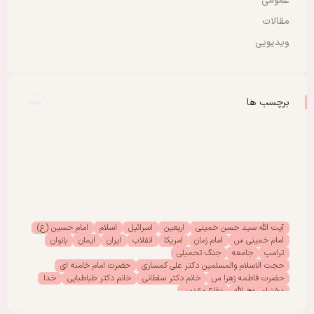
عمومی
مقالات
ویدیویی
برچسب ها
آیت الله سید حسن خمینی
اربعین
اسرائیل
اسلام
امام حسین (ع)
امام خمینی س
امام زمان
امریکا
انقلاب
ایران
ایمان
بانوان
ترامپ
جامعه
جنگ تحمیلی
حجت الاسلام والمسلمین دکتر علی کمساری
حضرت امام خامنه ای
حضرت فاطمه زهرا س
خانم دکتر سلطانی
خانم دکتر طباطبایی
خدا
دختران روح الله
دفاع مقدس
دفتر امور بانوان موسسه تنظیم ونشر آثار امام خمینی (س)