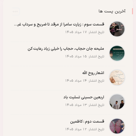
رحلت امام خمینی (س)
رهبر انقلاب
رهبر شهید
سیدالشهدا
شهادت
شهدا
شهید
شهید سید علی خامنه ای
عاشورا
غزه
فلسطین
آخرین پست ها
مادران شهدا
مجمع دختران روح الله
مقاله
مقاومت
ملت
وحدت
پادکست
پویش
پیروزی
کربلا
قسمت سوم : زیارت سامرا از مرقد تا ضریح و سرداب غیبت امام زمان عجل الله رو با عشق ببینید
تاریخ انتشار: 17 مرداد 1405
ملیحه جان حجاب، حجاب را خیلی زیاد رعایت کن
تاریخ انتشار: 15 مرداد 1405
اشعار روح الله
تاریخ انتشار: 14 مرداد 1405
اربعین حسینی تسلیت باد
تاریخ انتشار: 13 مرداد 1405
قسمت دوم : کاظمین
تاریخ انتشار: 12 مرداد 1405